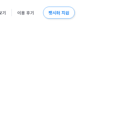
펫시터 지원
찾기
이용 후기