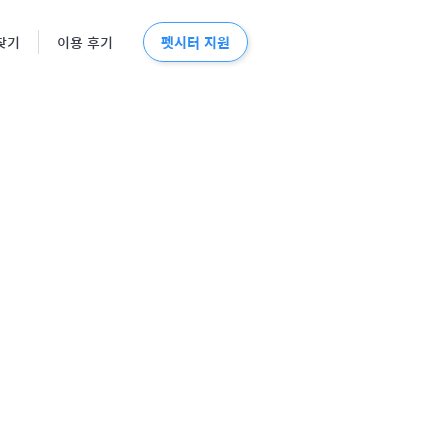
펫시터 지원
찾기
이용 후기