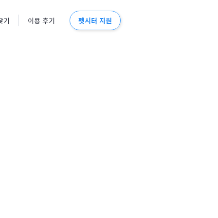
펫시터 지원
찾기
이용 후기