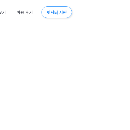
펫시터 지원
찾기
이용 후기