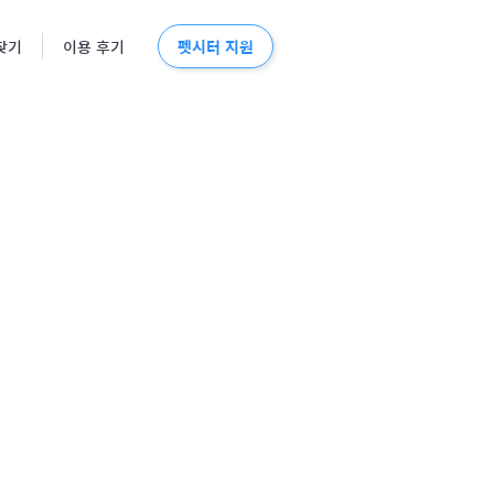
펫시터 지원
찾기
이용 후기