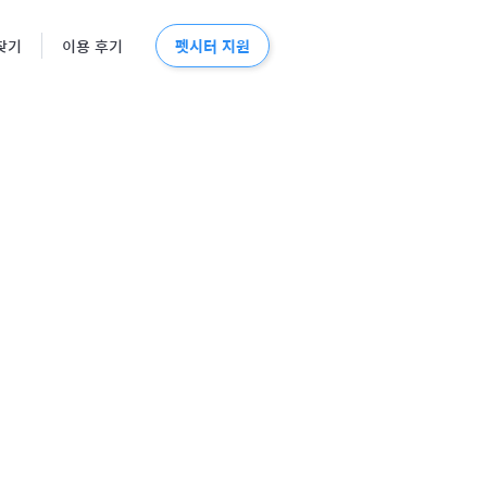
펫시터 지원
찾기
이용 후기