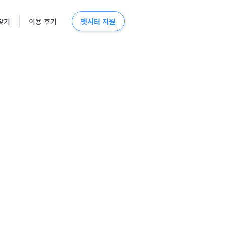
펫시터 지원
찾기
이용 후기