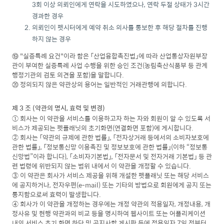
3회 이상 의뢰인에게 연락을 시도하였으나, 연락 두절 상태가 3시간
경과한 경우
의뢰인이 펫시터에게 예약 취소 의사를 통보한 후 해당 절차를 진행
하지 않는 경우
⑲ "실증특례 요건"이라 함은 「산업융합촉진법」에 따라 산업통상자원부장
관이 부여한 실증특례 사업 수행을 위한 승인 조건(농림축산식품부 등 관계
행정기관의 검토 의견을 포함)을 말합니다.
⑳ 정의되지 않은 약관상의 용어는 일반적인 거래관행에 의합니다.
제 3 조 (약관의 명시, 효력 및 변경)
① 회사는 이 약관을 서비스를 이용하고자 하는 자와 회원이 알 수 있도록 서
비스가 제공되는 펫플래닛의 초기화면(연결화면 포함)에 게시합니다.
② 회사는 「약관의 규제에 관한 법률」, 「전자상거래 등에서의 소비자보호에
관한 법률」, 「정보통신망 이용촉진 및 정보보호에 관한 법률」(이하 “정보통
신망법”이라 합니다), 「소비자기본법」, 「전자문서 및 전자거래 기본법」 등 관
련 법령에 위반되지 않는 범위 내에서 이 약관을 개정할 수 있습니다.
③ 이 약관은 회사가 서비스 제공을 위해 개설한 펫플래닛 또는 해당 서비스
에 공지하거나, 전자우편(e-mail) 또는 기타의 방법으로 회원에게 공지 또는
통지함으로써 효력이 발생합니다.
④ 회사가 이 약관을 개정하는 경우에는 개정 약관의 적용일자, 개정내용, 개
정사유 및 현행 약관과의 비교 등을 명시하여 웹사이트 또는 어플리케이션
내의 서비스 초기 화면 하단 및 공지사항 게시판 등에 적용일자 7일 전부터