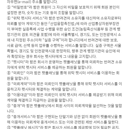
자우편(e-mail) 주소를 말합니다.
⑤ "비밀번호"라 함은 회원이 그 자신의 비밀을 보호하기 위해 회원 본인이
설정한 문자, 숫자 또는 기호 등의 조합을 말합니다.
⑥ "위탁 펫시터 서비스"라 함은 반려견의 소유자를 대신하여 소유자로부터
의뢰를 받아 계약기간 동안 「산업융합촉진법」에 따라 산업통상자원부장관
이 부여한 실증특례 사업 수행을 위한 승인 조건(농림축산식품부 등 관계 행
정기관의 검토 의견을 포함)에 따라 서울특별시, 경기도, 또는 인천광역시 소
재 내 지정된 주소(이하 “실증 구역”이라 합니다)에서 반려견에 대한 보호,
사료 급여, 산책 등의 업무를 수행하는 서비스를 말합니다. 실증 구역은 서울
특별시, 경기도 및 인천광역시로 한정하되, 향후 관계 행정기관의 승인에 따
라 확장되는 경우 회사는 펫시터에게 그 내용을 고지합니다.
⑦ "펫시터"라 함은 회사가 운영하는 펫플래닛을 통해 의뢰하는 반려견 소유
자에게 위탁 펫시터 서비스를 제공하는 회원을 말합니다.
⑧ "의뢰인" 이라 함은 펫플래닛을 통해 위탁 펫시터 서비스를 이용하는 회
원을 말합니다.
⑨ "의뢰계약"이라 함은 의뢰인이 펫플래닛을 통해 위탁 펫시터 서비스를 이
용하고자 펫시터와 체결하는 계약을 말합니다.
⑩ "이용대금"이라 함은 의뢰인이 위탁 펫시터 서비스를 제공받기 위해 의뢰
계약을 체결하고 지급하는 금원을 말합니다.
⑪ "중개"라 함은 펫플래닛에서 회원 사이의 의뢰계약을 알선하는 것을 말합
니다.
⑫ "중개서비스"라 함은 구현되는 단말기와 상관 없이 회원이 펫플래닛을 통
해 이용하는 의뢰계약 중개서비스 또는 이와 관련된 제반 서비스를 말한다.
⑬ "펫플래닛 메시지"라 함은 회사가 서비스를 제공함에 있어 필요한 공지,