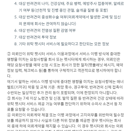
대상 반려견의 나이, 건강상태, 주요 병력, 예방주사 접종여부, 알레르
기 여부 등(선천적 및 진행 중인 관절, 슬개골 질병 등 포함)
대상 반려견의 중성화수술 여부(의뢰계약에서 발생한 교배 및 임신
의 문제에 회사는 관여하지 않습니다)
대상 반려견의 전염성 질환 감염 여부
대상 반려견의 투약 정보
기타 위탁 펫시터 서비스에 필요하다고 판단되는 모든 정보
② 의뢰인이 위탁 펫시터 서비스 이용과정에서 서비스 이행 방식에 중대한
영향을 미치는 요청사항을 회사 또는 펫시터에게 제시하는 경우, 의뢰인은
해당 요청사항을 예약 신청 시 또는 회사가 정한 절차(펫플래닛 메시지, 예약
정보 입력, 체크박스 등)를 통하여 구체적이고 객관적으로 명시하여야 합니
다.
여기서 말하는 서비스 이행 방식에 중대한 영향을 미치는 요청사항에는 매너
벨트(기저귀) 착용 및 교체 기준·희망 횟수, 경구투약, 반려견의 신체 접촉이
수반되는 일상적인 추가 관리 등이 포함되며, 이에 한정되지 아니합니다.
③ 회사는 7세 이상 노령견 및 신경, 발작 질환 등 반려견의 건강 상태에 따라
위탁 펫시터 서비스 제공 가능 여부를 판단하기 위하여 수의사 소견서 등 자
료를 요청할 수 있습니다.
④ 의뢰인이 의뢰계약 체결 또는 이행 과정에서 고지의무를 위반하여 필수정
보를 제공하지 않거나 사실과 다른 허위 정보를 제공한 경우 펫시터는 회사
의 중재 하에 의뢰계약을 해지할 수 있습니다. 이 경우 펫시터와 회사는 의뢰