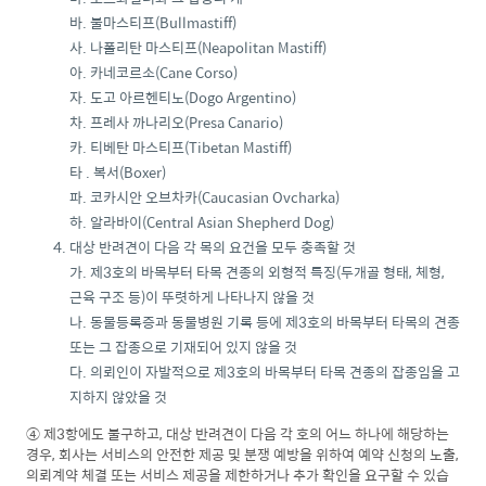
바. 불마스티프(Bullmastiff)
사. 나폴리탄 마스티프(Neapolitan Mastiff)
아. 카네코르소(Cane Corso)
자. 도고 아르헨티노(Dogo Argentino)
차. 프레사 까나리오(Presa Canario)
카. 티베탄 마스티프(Tibetan Mastiff)
타 . 복서(Boxer)
파. 코카시안 오브차카(Caucasian Ovcharka)
하. 알라바이(Central Asian Shepherd Dog)
대상 반려견이 다음 각 목의 요건을 모두 충족할 것
가. 제3호의 바목부터 타목 견종의 외형적 특징(두개골 형태, 체형,
근육 구조 등)이 뚜렷하게 나타나지 않을 것
나. 동물등록증과 동물병원 기록 등에 제3호의 바목부터 타목의 견종
또는 그 잡종으로 기재되어 있지 않을 것
다. 의뢰인이 자발적으로 제3호의 바목부터 타목 견종의 잡종임을 고
지하지 않았을 것
④ 제3항에도 불구하고, 대상 반려견이 다음 각 호의 어느 하나에 해당하는
경우, 회사는 서비스의 안전한 제공 및 분쟁 예방을 위하여 예약 신청의 노출,
의뢰계약 체결 또는 서비스 제공을 제한하거나 추가 확인을 요구할 수 있습