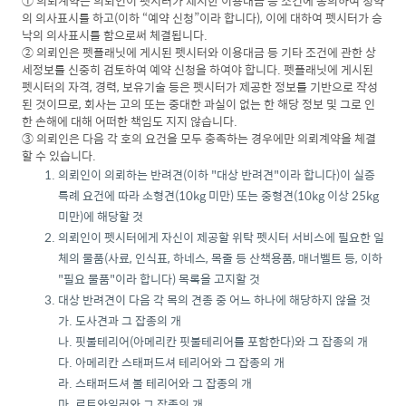
① 의뢰계약은 의뢰인이 펫시터가 제시한 이용대금 등 조건에 동의하여 청약
의 의사표시를 하고(이하 “예약 신청”이라 합니다), 이에 대하여 펫시터가 승
낙의 의사표시를 함으로써 체결됩니다.
② 의뢰인은 펫플래닛에 게시된 펫시터와 이용대금 등 기타 조건에 관한 상
세정보를 신중히 검토하여 예약 신청을 하여야 합니다. 펫플래닛에 게시된
펫시터의 자격, 경력, 보유기술 등은 펫시터가 제공한 정보를 기반으로 작성
된 것이므로, 회사는 고의 또는 중대한 과실이 없는 한 해당 정보 및 그로 인
한 손해에 대해 어떠한 책임도 지지 않습니다.
③ 의뢰인은 다음 각 호의 요건을 모두 충족하는 경우에만 의뢰계약을 체결
할 수 있습니다.
의뢰인이 의뢰하는 반려견(이하 "대상 반려견"이라 합니다)이 실증
특례 요건에 따라 소형견(10kg 미만) 또는 중형견(10kg 이상 25kg
미만)에 해당할 것
의뢰인이 펫시터에게 자신이 제공할 위탁 펫시터 서비스에 필요한 일
체의 물품(사료, 인식표, 하네스, 목줄 등 산책용품, 매너벨트 등, 이하
"필요 물품"이라 합니다) 목록을 고지할 것
대상 반려견이 다음 각 목의 견종 중 어느 하나에 해당하지 않을 것
가. 도사견과 그 잡종의 개
나. 핏불테리어(아메리칸 핏불테리어를 포함한다)와 그 잡종의 개
다. 아메리칸 스태퍼드셔 테리어와 그 잡종의 개
라. 스태퍼드셔 불 테리어와 그 잡종의 개
마. 로트와일러와 그 잡종의 개