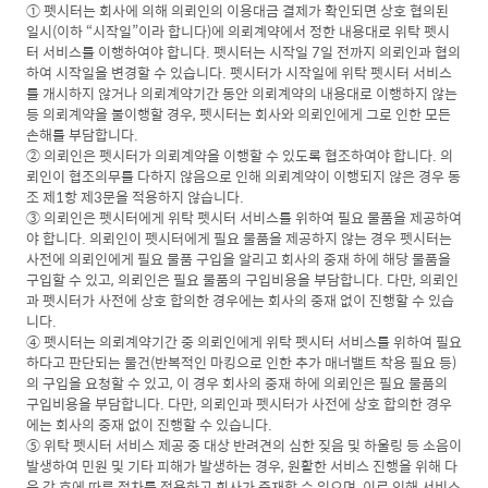
① 펫시터는 회사에 의해 의뢰인의 이용대금 결제가 확인되면 상호 협의된
일시(이하 “시작일”이라 합니다)에 의뢰계약에서 정한 내용대로 위탁 펫시
터 서비스를 이행하여야 합니다. 펫시터는 시작일 7일 전까지 의뢰인과 협의
하여 시작일을 변경할 수 있습니다. 펫시터가 시작일에 위탁 펫시터 서비스
를 개시하지 않거나 의뢰계약기간 동안 의뢰계약의 내용대로 이행하지 않는
등 의뢰계약을 불이행할 경우, 펫시터는 회사와 의뢰인에게 그로 인한 모든
손해를 부담합니다.
② 의뢰인은 펫시터가 의뢰계약을 이행할 수 있도록 협조하여야 합니다. 의
뢰인이 협조의무를 다하지 않음으로 인해 의뢰계약이 이행되지 않은 경우 동
조 제1항 제3문을 적용하지 않습니다.
③ 의뢰인은 펫시터에게 위탁 펫시터 서비스를 위하여 필요 물품을 제공하여
야 합니다. 의뢰인이 펫시터에게 필요 물품을 제공하지 않는 경우 펫시터는
사전에 의뢰인에게 필요 물품 구입을 알리고 회사의 중재 하에 해당 물품을
구입할 수 있고, 의뢰인은 필요 물품의 구입비용을 부담합니다. 다만, 의뢰인
과 펫시터가 사전에 상호 합의한 경우에는 회사의 중재 없이 진행할 수 있습
니다.
④ 펫시터는 의뢰계약기간 중 의뢰인에게 위탁 펫시터 서비스를 위하여 필요
하다고 판단되는 물건(반복적인 마킹으로 인한 추가 매너밸트 착용 필요 등)
의 구입을 요청할 수 있고, 이 경우 회사의 중재 하에 의뢰인은 필요 물품의
구입비용을 부담합니다. 다만, 의뢰인과 펫시터가 사전에 상호 합의한 경우
에는 회사의 중재 없이 진행할 수 있습니다.
⑤ 위탁 펫시터 서비스 제공 중 대상 반려견의 심한 짖음 및 하울링 등 소음이
발생하여 민원 및 기타 피해가 발생하는 경우, 원활한 서비스 진행을 위해 다
음 각 호에 따른 절차를 적용하고 회사가 중재할 수 있으며, 이로 인해 서비스