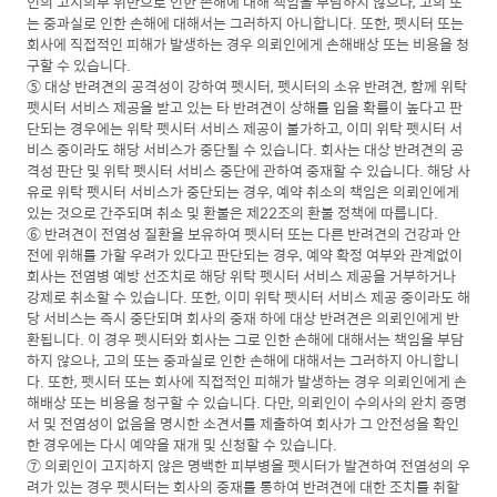
인의 고지의무 위반으로 인한 손해에 대해 책임을 부담하지 않으나, 고의 또
는 중과실로 인한 손해에 대해서는 그러하지 아니합니다. 또한, 펫시터 또는
회사에 직접적인 피해가 발생하는 경우 의뢰인에게 손해배상 또는 비용을 청
구할 수 있습니다.
⑤ 대상 반려견의 공격성이 강하여 펫시터, 펫시터의 소유 반려견, 함께 위탁
펫시터 서비스 제공을 받고 있는 타 반려견이 상해를 입을 확률이 높다고 판
단되는 경우에는 위탁 펫시터 서비스 제공이 불가하고, 이미 위탁 펫시터 서
비스 중이라도 해당 서비스가 중단될 수 있습니다. 회사는 대상 반려견의 공
격성 판단 및 위탁 펫시터 서비스 중단에 관하여 중재할 수 있습니다. 해당 사
유로 위탁 펫시터 서비스가 중단되는 경우, 예약 취소의 책임은 의뢰인에게
있는 것으로 간주되며 취소 및 환불은 제22조의 환불 정책에 따릅니다.
⑥ 반려견이 전염성 질환을 보유하여 펫시터 또는 다른 반려견의 건강과 안
전에 위해를 가할 우려가 있다고 판단되는 경우, 예약 확정 여부와 관계없이
회사는 전염병 예방 선조치로 해당 위탁 펫시터 서비스 제공을 거부하거나
강제로 취소할 수 있습니다. 또한, 이미 위탁 펫시터 서비스 제공 중이라도 해
당 서비스는 즉시 중단되며 회사의 중재 하에 대상 반려견은 의뢰인에게 반
환됩니다. 이 경우 펫시터와 회사는 그로 인한 손해에 대해서는 책임을 부담
하지 않으나, 고의 또는 중과실로 인한 손해에 대해서는 그러하지 아니합니
다. 또한, 펫시터 또는 회사에 직접적인 피해가 발생하는 경우 의뢰인에게 손
해배상 또는 비용을 청구할 수 있습니다. 다만, 의뢰인이 수의사의 완치 증명
서 및 전염성이 없음을 명시한 소견서를 제출하여 회사가 그 안전성을 확인
한 경우에는 다시 예약을 재개 및 신청할 수 있습니다.
⑦ 의뢰인이 고지하지 않은 명백한 피부병을 펫시터가 발견하여 전염성의 우
려가 있는 경우 펫시터는 회사의 중재를 통하여 반려견에 대한 조치를 취할