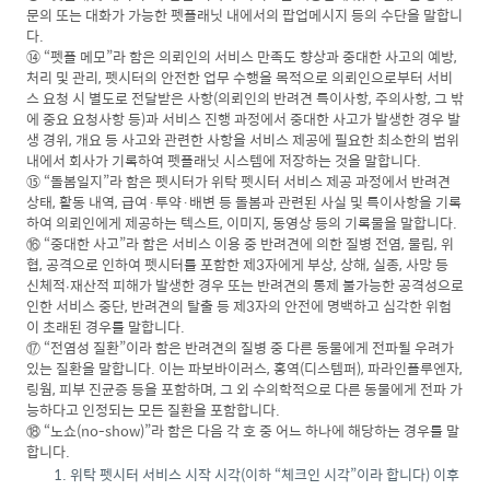
문의 또는 대화가 가능한 펫플래닛 내에서의 팝업메시지 등의 수단을 말합니
다.
⑭ “펫플 메모”라 함은 의뢰인의 서비스 만족도 향상과 중대한 사고의 예방,
처리 및 관리, 펫시터의 안전한 업무 수행을 목적으로 의뢰인으로부터 서비
스 요청 시 별도로 전달받은 사항(의뢰인의 반려견 특이사항, 주의사항, 그 밖
에 중요 요청사항 등)과 서비스 진행 과정에서 중대한 사고가 발생한 경우 발
생 경위, 개요 등 사고와 관련한 사항을 서비스 제공에 필요한 최소한의 범위
내에서 회사가 기록하여 펫플래닛 시스템에 저장하는 것을 말합니다.
⑮ “돌봄일지”라 함은 펫시터가 위탁 펫시터 서비스 제공 과정에서 반려견
상태, 활동 내역, 급여·투약·배변 등 돌봄과 관련된 사실 및 특이사항을 기록
하여 의뢰인에게 제공하는 텍스트, 이미지, 동영상 등의 기록물을 말합니다.
⑯ “중대한 사고”라 함은 서비스 이용 중 반려견에 의한 질병 전염, 물림, 위
협, 공격으로 인하여 펫시터를 포함한 제3자에게 부상, 상해, 실종, 사망 등
신체적∙재산적 피해가 발생한 경우 또는 반려견의 통제 불가능한 공격성으로
인한 서비스 중단, 반려견의 탈출 등 제3자의 안전에 명백하고 심각한 위험
이 초래된 경우를 말합니다.
⑰ “전염성 질환”이라 함은 반려견의 질병 중 다른 동물에게 전파될 우려가
있는 질환을 말합니다. 이는 파보바이러스, 홍역(디스템퍼), 파라인플루엔자,
링웜, 피부 진균증 등을 포함하며, 그 외 수의학적으로 다른 동물에게 전파 가
능하다고 인정되는 모든 질환을 포함합니다.
⑱ “노쇼(no-show)”라 함은 다음 각 호 중 어느 하나에 해당하는 경우를 말
합니다.
위탁 펫시터 서비스 시작 시각(이하 “체크인 시각”이라 합니다) 이후