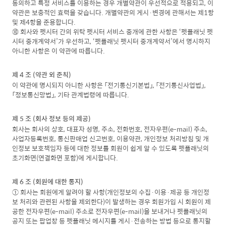
동의하고 특정 서비스를 이용하는 경우 개별약관이 우선적으로 적용되고, 이
약관은 보충적인 효력을 갖습니다. 개별약관의 게시·변경에 관해서는 제1항
및 제4항을 준용합니다.
⑩ 회사와 펫시터 간의 위탁 펫시터 서비스 중개에 관한 사항은 ‘펫플래닛 펫
시터 중개계약서’가 우선하고, ‘펫플래닛 펫시터 중개계약서’에서 명시하지
아니한 사항은 이 약관에 따릅니다.
제 4 조 (약관 외 준칙)
이 약관에 명시되지 아니한 사항은 「전기통신기본법」, 「전기통신사업법」,
「정보통신망법」, 기타 관계법령에 따릅니다.
제 5 조 (회사 정보 등의 제공)
회사는 회사의 상호, 대표자 성명, 주소, 전화번호, 전자우편(e-mail) 주소,
사업자등록번호, 통신판매업 신고번호, 이용약관, 개인정보 처리방침 및 개
인정보 보호책임자 등에 대한 정보를 회원이 쉽게 알 수 있도록 펫플래닛의
초기화면(연결화면 포함)에 게시합니다.
제 6 조 (회원에 대한 통지)
① 회사는 회원에게 알려야 할 사항(개인정보의 수집·이용·제공 등 개인정
보 처리와 관련된 사항을 제외한다)이 발생하는 경우 회원가입 시 회원이 제
공한 전자우편(e-mail) 주소로 전자우편(e-mail)을 보내거나 펫플래닛의
공지 또는 팝업창 등 펫플래닛 메시지를 게시·전송하는 방법 등으로 통지할