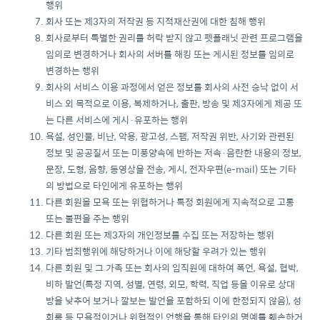
행위
회사 또는 제3자의 저작권 등 지적재산권에 대한 침해 행위
회사로부터 특별한 권리를 허락 받지 않고 펫플래닛 관련 프로그램을
임의로 변경하거나 회사의 서버를 해킹 또는 게시된 정보를 임의로
변경하는 행위
회사의 서비스 이용 과정에서 얻은 정보를 회사의 사전 승낙 없이 서
비스 외 목적으로 이용, 복제하거나, 출판, 방송 및 제3자에게 제공 또
는 다른 서비스에 게시·유포하는 행위
욕설, 성인물, 비난, 악용, 광고성, 스팸, 저작권 위반, 사기와 관련된
정보 및 공공질서 또는 미풍양속에 반하는 저속·음란한 내용의 정보,
문장, 도형, 음향, 동영상을 전송, 게시, 전자우편(e-mail) 또는 기타
의 방법으로 타인에게 유포하는 행위
다른 회원을 모욕 또는 위협하거나 특정 회원에게 지속적으로 고통
또는 불편을 주는 행위
다른 회원 또는 제3자의 개인정보를 수집 또는 저장하는 행위
기타 범죄행위에 해당하거나 이에 해당할 우려가 있는 행위
다른 회원 및 그 가족 또는 회사의 임직원에 대하여 폭언, 욕설, 협박,
비하 발언(특정 지역, 성별, 연령, 외모, 학력, 직업 등을 이유로 상대
방을 낮추어 보거나 깔보는 발언을 포함하되 이에 한정되지 않음), 성
희롱 등 모욕적이거나 위협적인 언행을 통해 타인의 명예를 훼손하거