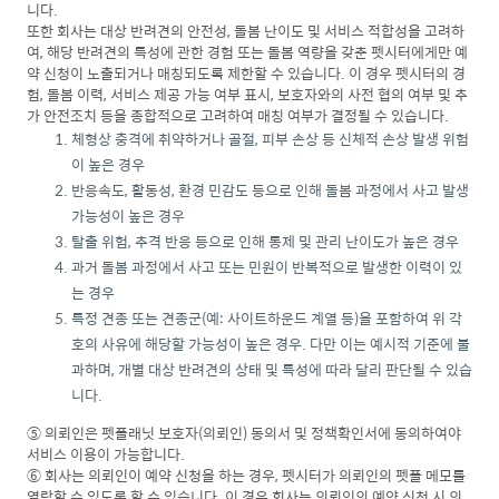
니다.
또한 회사는 대상 반려견의 안전성, 돌봄 난이도 및 서비스 적합성을 고려하
여, 해당 반려견의 특성에 관한 경험 또는 돌봄 역량을 갖춘 펫시터에게만 예
약 신청이 노출되거나 매칭되도록 제한할 수 있습니다. 이 경우 펫시터의 경
험, 돌봄 이력, 서비스 제공 가능 여부 표시, 보호자와의 사전 협의 여부 및 추
가 안전조치 등을 종합적으로 고려하여 매칭 여부가 결정될 수 있습니다.
체형상 충격에 취약하거나 골절, 피부 손상 등 신체적 손상 발생 위험
이 높은 경우
반응속도, 활동성, 환경 민감도 등으로 인해 돌봄 과정에서 사고 발생
가능성이 높은 경우
탈출 위험, 추격 반응 등으로 인해 통제 및 관리 난이도가 높은 경우
과거 돌봄 과정에서 사고 또는 민원이 반복적으로 발생한 이력이 있
는 경우
특정 견종 또는 견종군(예: 사이트하운드 계열 등)을 포함하여 위 각
호의 사유에 해당할 가능성이 높은 경우. 다만 이는 예시적 기준에 불
과하며, 개별 대상 반려견의 상태 및 특성에 따라 달리 판단될 수 있습
니다.
⑤ 의뢰인은 펫플래닛 보호자(의뢰인) 동의서 및 정책확인서에 동의하여야
서비스 이용이 가능합니다.
⑥ 회사는 의뢰인이 예약 신청을 하는 경우, 펫시터가 의뢰인의 펫플 메모를
열람할 수 있도록 할 수 있습니다. 이 경우 회사는 의뢰인의 예약 신청 시 의