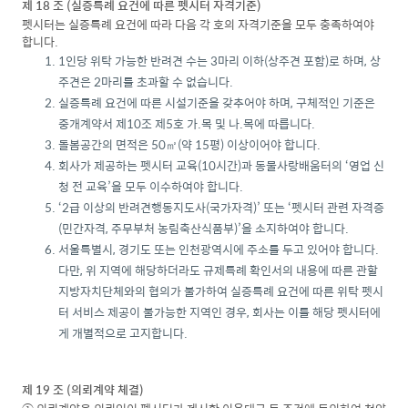
제 18 조 (실증특례 요건에 따른 펫시터 자격기준)
펫시터는 실증특례 요건에 따라 다음 각 호의 자격기준을 모두 충족하여야
합니다.
1인당 위탁 가능한 반려견 수는 3마리 이하(상주견 포함)로 하며, 상
주견은 2마리를 초과할 수 없습니다.
실증특례 요건에 따른 시설기준을 갖추어야 하며, 구체적인 기준은
중개계약서 제10조 제5호 가.목 및 나.목에 따릅니다.
돌봄공간의 면적은 50㎡(약 15평) 이상이어야 합니다.
회사가 제공하는 펫시터 교육(10시간)과 동물사랑배움터의 ‘영업 신
청 전 교육’을 모두 이수하여야 합니다.
‘2급 이상의 반려견행동지도사(국가자격)’ 또는 ‘펫시터 관련 자격증
(민간자격, 주무부처 농림축산식품부)’을 소지하여야 합니다.
서울특별시, 경기도 또는 인천광역시에 주소를 두고 있어야 합니다.
다만, 위 지역에 해당하더라도 규제특례 확인서의 내용에 따른 관할
지방자치단체와의 협의가 불가하여 실증특례 요건에 따른 위탁 펫시
터 서비스 제공이 불가능한 지역인 경우, 회사는 이를 해당 펫시터에
게 개별적으로 고지합니다.
제 19 조 (의뢰계약 체결)