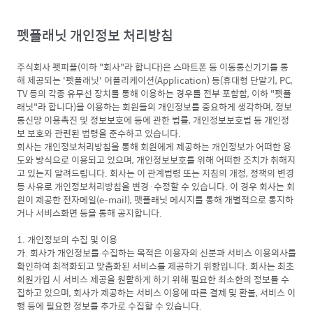
펫플래닛 개인정보 처리방침
주식회사 펫피플(이하 "회사"라 합니다)은 스마트폰 등 이동통신기기를 통
해 제공되는 '펫플래닛' 어플리케이션(Application) 등(휴대형 단말기, PC,
TV 등의 각종 유무선 장치를 통해 이용하는 경우를 전부 포함함, 이하 "펫플
래닛"라 합니다)을 이용하는 회원들의 개인정보를 중요하게 생각하며, 정보
통신망 이용촉진 및 정보보호에 등에 관한 법률, 개인정보보호법 등 개인정
보 보호와 관련된 법령을 준수하고 있습니다.
회사는 개인정보처리방침을 통해 회원에게 제공하는 개인정보가 어떠한 용
도와 방식으로 이용되고 있으며, 개인정보보호를 위해 어떠한 조치가 취해지
고 있는지 알려드립니다. 회사는 이 관계법령 또는 지침의 개정, 정책의 변경
등 사유로 개인정보처리방침을 변경·수정할 수 있습니다. 이 경우 회사는 회
원이 제공한 전자메일(e-mail), 펫플래닛 메시지를 통해 개별적으로 통지하
거나 서비스화면 등을 통해 공지합니다.
1. 개인정보의 수집 및 이용
가. 회사가 개인정보를 수집하는 목적은 이용자의 신분과 서비스 이용의사를
확인하여 최적화되고 맞춤화된 서비스를 제공하기 위함입니다. 회사는 최초
회원가입 시 서비스 제공을 원활하게 하기 위해 필요한 최소한의 정보를 수
집하고 있으며, 회사가 제공하는 서비스 이용에 따른 결제 및 환불, 서비스 이
행 등에 필요한 정보를 추가로 수집할 수 있습니다.