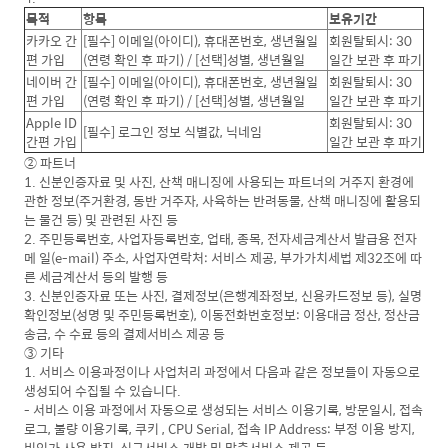
목적
항목
보유기간
카카오 간
[필수] 이메일(아이디), 휴대폰번호, 생년월일
회원탈퇴시: 30
편 가입
(연령 확인 후 파기) / [선택]성별, 생년월일
일간 보관 후 파기
네이버 간
[필수] 이메일(아이디), 휴대폰번호, 생년월일
회원탈퇴시: 30
편 가입
(연령 확인 후 파기) / [선택]성별, 생년월일
일간 보관 후 파기
Apple ID
회원탈퇴시: 30
[필수] 로그인 정보 식별값, 닉네임
간편 가입
일간 보관 후 파기
② 파트너
1. 신분인증자료 및 사진, 산책 매니징에 사용되는 파트너의 거주지 환경에
관한 정보(주거환경, 동반 거주자, 사육하는 반려동물, 산책 매니징에 활용되
는 물건 등) 및 관련된 사진 등
2. 주민등록번호, 사업자등록번호, 업태, 종목, 전자세금계산서 발급용 전자
메 일(e-mail) 주소, 사업자연락처: 서비스 제공, 부가가치세법 제32조에 따
른 세금계산서 등의 발행 등
3. 신분인증자료 또는 사진, 결제정보(은행계좌정보, 신용카드정보 등), 실명
확인정보(성명 및 주민등록번호), 이동전화번호정보: 이용대금 정산, 정산금
송금, 수 수료 등의 결제서비스 제공 등
③ 기타
1. 서비스 이용과정이나 사업처리 과정에서 다음과 같은 정보들이 자동으로
생성되어 수집될 수 있습니다.
- 서비스 이용 과정에서 자동으로 생성되는 서비스 이용기록, 방문일시, 접속
로그, 불량 이용기록, 쿠키 , CPU Serial, 접속 IP Address: 부정 이용 방지,
비인가 사용 방지, 신규서비스 개발 및 맞춤서비스 제공 등