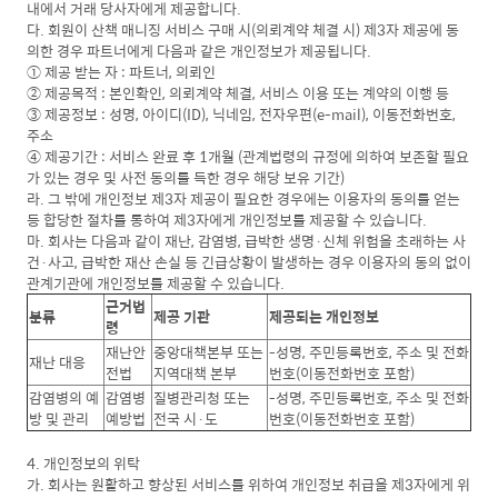
내에서 거래 당사자에게 제공합니다.
다. 회원이 산책 매니징 서비스 구매 시(의뢰계약 체결 시) 제3자 제공에 동
의한 경우 파트너에게 다음과 같은 개인정보가 제공됩니다.
① 제공 받는 자 : 파트너, 의뢰인
② 제공목적 : 본인확인, 의뢰계약 체결, 서비스 이용 또는 계약의 이행 등
③ 제공정보 : 성명, 아이디(ID), 닉네임, 전자우편(e-mail), 이동전화번호,
주소
④ 제공기간 : 서비스 완료 후 1개월 (관계법령의 규정에 의하여 보존할 필요
가 있는 경우 및 사전 동의를 득한 경우 해당 보유 기간)
라. 그 밖에 개인정보 제3자 제공이 필요한 경우에는 이용자의 동의를 얻는
등 합당한 절차를 통하여 제3자에게 개인정보를 제공할 수 있습니다.
마. 회사는 다음과 같이 재난, 감염병, 급박한 생명·신체 위험을 초래하는 사
건·사고, 급박한 재산 손실 등 긴급상황이 발생하는 경우 이용자의 동의 없이
관계기관에 개인정보를 제공할 수 있습니다.
근거법
분류
제공 기관
제공되는 개인정보
령
재난안
중앙대책본부 또는
-성명, 주민등록번호, 주소 및 전화
재난 대응
전법
지역대책 본부
번호(이동전화번호 포함)
감염병의 예
감염병
질병관리청 또는
-성명, 주민등록번호, 주소 및 전화
방 및 관리
예방법
전국 시·도
번호(이동전화번호 포함)
4. 개인정보의 위탁
가. 회사는 원활하고 향상된 서비스를 위하여 개인정보 취급을 제3자에게 위