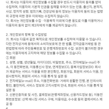
나. 회사는 이용자의 개인정보를 수집할 경우 반드시 이용자의 동의를 얻어
수집하며, 이용자의 기본적 인권을 침해할 우려가 있는 인종, 출신지, 본적지,
사상, 정치적 성향, 범죄기록, 건강상태 등의 정보는 이용자의 동의 또는 법령
의 규정에 의한 경우 이외에는 수집하지 않습니다.
다. 회사는 개인정보를 수집· 이용목적 이외에 다른 용도로 이를 이용하거나
이용자의 동의 없이 제3자에게 이를 제공하지 않습니다.
2. 개인정보의 항목 및 수집방법
가. 회사는 다음과 같은 목적으로 개인정보를 수집하여 이용할 수 있습니다.
다만 전자상거래 등에서의 소비자보호에 관 한 법률, 전자금융거래법 등 관
련법령에 따라 주민등록번호 및 은행계좌번호의 수집·보관이 불가피한 경우
에는 이용자에게 고지하여 해당 정보를 수집할 수 있습니다.
① 회원
1. 성명, 성별, 생년월일, 아이디(ID), 비밀번호, 주소, 전자메일(e-mail) 주
소, 이 동전화번호, 이동통신사 정보, 연계정보(CI), 중복가입정보(DI): 회사
가 제공하는 서비스 이용을 위한 본인확인, 회원가입, 회원의 서비스 이용, 민
원사항처리, 회원의 서비스 이용 통계 및 설문 등
2. 전자메일(e-mail) 주소, 이동전화번호: 거래의 원활한 진행, 본 인의사의
확인, 불만처리, 서비스 정보와 고지사항의 안내, 회원의 서비스 이용 통계 및
설문 등
3. 신분인증자료 및 사진, 결제정보(은행계좌정보, 신용카드정보 등), 이동전
화번호정보: 산책 매니징 서비스 구매, 이용대금, 수수료 등의 결제서비스 제
공 등
4.