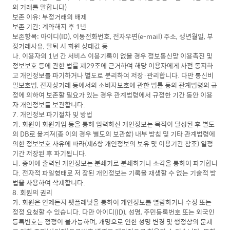
의 거래를 말합니다)
보존 이유: 부정거래의 배제
보존 기간: 계약해지 후 1년
보존항목: 아이디(ID), 이동전화번호, 전자우편(e-mail) 주소, 생년월일, 부
정거래사유, 탈퇴 시 회원 상태값 등
나. 이용자의 1년 간 서비스 이용기록이 없을 경우 정보통신망 이용촉진 및
정보보호 등에 관한 법률 제29조에 근거하여 해당 이용자에게 사전 통지하
고 개인정보를 파기하거나 별도로 분리하여 저장·관리합니다. 다만 통신비
밀보호법, 전자상거래 등에서의 소비자보호에 관한 법률 등의 관계법령의 규
정에 의하여 보존할 필요가 있는 경우 관계법령에서 규정한 기간 동안 이용
자 개인정보를 보관합니다.
7. 개인정보 파기절차 및 방법
가. 회원이 회원가입 등을 통해 입력하신 개인정보는 목적이 달성된 후 별도
의 DB로 옮겨져(종 이의 경우 별도의 보관함) 내부 방침 및 기타 관계법령에
의한 정보보호 사유에 따라(제6항 개인정보의 보유 및 이용기간 참조) 일정
기간 저장된 후 파기됩니다.
나. 종이에 출력된 개인정보는 분쇄기로 분쇄하거나 소각을 통하여 파기합니
다. 전자적 파일형태로 저 장된 개인정보는 기록을 재생할 수 없는 기술적 방
법을 사용하여 삭제합니다.
8. 회원의 권리
가. 회원은 언제든지 펫플래닛을 통하여 개인정보를 열람하거나 수정 또는
정정 요청할 수 있습니다. 다만 아이디(ID), 성명, 주민등록번호 또는 외국인
등록번호는 정정이 불가능하며, 개명으로 인한 성명 변경 및 행정상의 문제