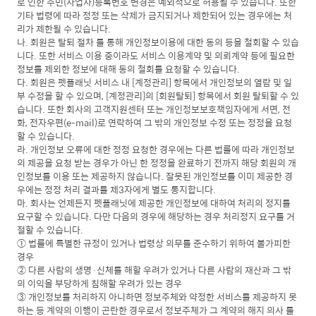
로 인한 주민(사업자)등록번호 변경은 예외적으로 허용될 수 있습니다. 또한
기타 법령에 따라 정정 또는 삭제가 금지되거나 제한되어 있는 경우에는 처
리가 제한될 수 있습니다.
나. 회원은 탈퇴 절차 를 통해 개인정보이용에 대한 동의 등을 철회할 수 있습
니다. 또한 서비스 이용 중이라도 서비스 이용계약 및 의뢰계약 등에 필요한
정보를 제외한 정보에 대해 동의 철회를 요청할 수 있습니다.
다. 회원은 펫플래닛 서비스 내 [계정관리] 항목에서 개인정보의 열람 및 일
부 수정을 할 수 있으며, [계정관리]의 [회원탈퇴] 항목에서 회원 탈퇴할 수 있
습니다. 또한 회사의 고객지원센터 또는 개인정보보호책임자에게 서면, 전
화, 전자우편(e-mail)로 연락하여 그 밖의 개인정보 수정 또는 정정을 요청
할 수 있습니다.
라. 개인정보 오류에 대한 정정 요청한 경우에는 다른 법률에 따라 개인정보
의 제공을 요청 받는 경우가 아닌 한 정정을 완료하기 전까지 해당 회원의 개
인정보를 이용 또는 제공하지 않습니다. 잘못된 개인정보를 이미 제공한 경
우에는 정정 처리 결과를 제3자에게 별도 통지합니다.
마. 회사는 언제든지 펫플래닛에 제공한 개인정보에 대하여 처리의 정지를
요구할 수 있습니다. 다만 다음의 경우에 해당하는 경우 처리정지 요구를 거
절할 수 있습니다.
① 법률에 특별한 규정이 있거나 법령상 의무를 준수하기 위하여 불가피한
경우
② 다른 사람의 생명·신체를 해할 우려가 있거나 다른 사람의 재산과 그 밖
의 이익을 부당하게 침해할 우려가 있는 경우
③ 개인정보를 처리하지 아니하면 정보주체와 약정한 서비스를 제공하지 못
하는 등 계약의 이행이 곤란한 경우로서 정보주체가 그 계약의 해지 의사 를