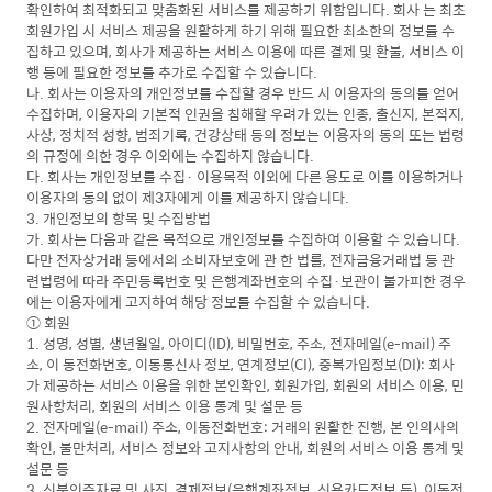
확인하여 최적화되고 맞춤화된 서비스를 제공하기 위함입니다. 회사 는 최초
회원가입 시 서비스 제공을 원활하게 하기 위해 필요한 최소한의 정보를 수
집하고 있으며, 회사가 제공하는 서비스 이용에 따른 결제 및 환불, 서비스 이
행 등에 필요한 정보를 추가로 수집할 수 있습니다.
나. 회사는 이용자의 개인정보를 수집할 경우 반드 시 이용자의 동의를 얻어
수집하며, 이용자의 기본적 인권을 침해할 우려가 있는 인종, 출신지, 본적지,
사상, 정치적 성향, 범죄기록, 건강상태 등의 정보는 이용자의 동의 또는 법령
의 규정에 의한 경우 이외에는 수집하지 않습니다.
다. 회사는 개인정보를 수집· 이용목적 이외에 다른 용도로 이를 이용하거나
이용자의 동의 없이 제3자에게 이를 제공하지 않습니다.
3. 개인정보의 항목 및 수집방법
가. 회사는 다음과 같은 목적으로 개인정보를 수집하여 이용할 수 있습니다.
다만 전자상거래 등에서의 소비자보호에 관 한 법률, 전자금융거래법 등 관
련법령에 따라 주민등록번호 및 은행계좌번호의 수집·보관이 불가피한 경우
에는 이용자에게 고지하여 해당 정보를 수집할 수 있습니다.
① 회원
1. 성명, 성별, 생년월일, 아이디(ID), 비밀번호, 주소, 전자메일(e-mail) 주
소, 이 동전화번호, 이동통신사 정보, 연계정보(CI), 중복가입정보(DI): 회사
가 제공하는 서비스 이용을 위한 본인확인, 회원가입, 회원의 서비스 이용, 민
원사항처리, 회원의 서비스 이용 통계 및 설문 등
2. 전자메일(e-mail) 주소, 이동전화번호: 거래의 원활한 진행, 본 인의사의
확인, 불만처리, 서비스 정보와 고지사항의 안내, 회원의 서비스 이용 통계 및
설문 등
3. 신분인증자료 및 사진, 결제정보(은행계좌정보, 신용카드정보 등), 이동전