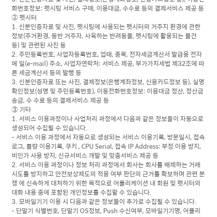
화번호정보: 펫시팅 서비스 구매, 이용대금, 수수료 등의 결제서비스 제공 등
② 펫시터
1. 신분인증자료 및 사진, 펫시팅에 사용되는 펫시터의 거주지 환경에 관한
정보(주거환경, 동반 거주자, 사육하는 반려동물, 펫시팅에 활용되는 물건
등) 및 관련된 사진 등
2. 주민등록번호, 사업자등록번호, 업태, 종목, 전자세금계산서 발급용 전자
메 일(e-mail) 주소, 사업자연락처: 서비스 제공, 부가가치세법 제32조에 따
른 세금계산서 등의 발행 등
3. 신분인증자료 또는 사진, 결제정보(은행계좌정보, 신용카드정보 등), 실명
확인정보(성명 및 주민등록번호), 이동전화번호정보: 이용대금 정산, 정산금
송금, 수 수료 등의 결제서비스 제공 등
③ 기타
1. 서비스 이용과정이나 사업처리 과정에서 다음과 같은 정보들이 자동으로
생성되어 수집될 수 있습니다.
- 서비스 이용 과정에서 자동으로 생성되는 서비스 이용기록, 방문일시, 접속
로그, 불량 이용기록, 쿠키 , CPU Serial, 접속 IP Address: 부정 이용 방지,
비인가 사용 방지, 신규서비스 개발 및 맞춤서비스 제공 등
2. 서비스 이용 과정이나 정보 처리 과정에서 회사는 회사를 배제하는 거래
시도를 방지하고 안전보상제도의 적용 여부 판단의 근거를 확보하며 관련 분
쟁 에 신속하게 대처하기 위한 목적으로 어플리케이션 내 회원 및 펫시터의
대화 내용 중에 포함된 개인정보를 수집할 수 있습니다.
3. 모바일기기 이용 시 다음과 같은 정보들이 추가로 수집될 수 있습니다.
- 단말기 식별번호, 단말기 OS정보, Push 수신여부, 모바일기기명, 어플리