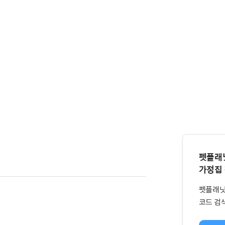
펫플래
가정집
펫플래닛
코드 검