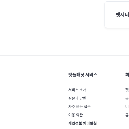
펫시터
펫플래닛 서비스
회
서비스 소개
펫
질문과 답변
공
자주 묻는 질문
비
이용 약관
규
개인정보 처리방침