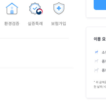
환경검증
실증특례
보험가입
이용 
소
중형
중
* 위 금
한 날짜/시