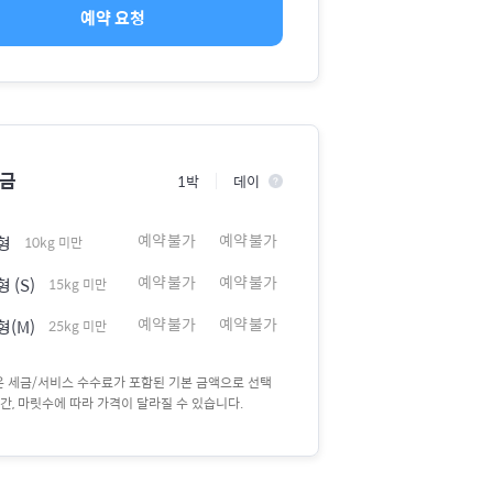
예약 요청
요금
1박
데이
예약불가
예약불가
형
10kg 미만
예약불가
예약불가
 (S)
15kg 미만
예약불가
예약불가
형(M)
25kg 미만
액은 세금/서비스 수수료가 포함된 기본 금액으로 선택
간, 마릿수에 따라 가격이 달라질 수 있습니다.