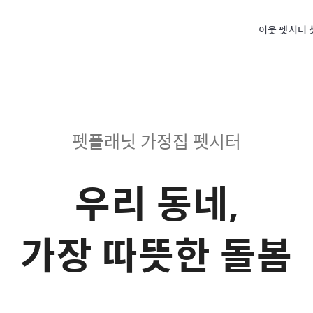
이웃 펫시터 
펫플래닛 가정집 펫시터
우리 동네,
가장 따뜻한 돌봄