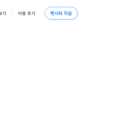
펫시터 지원
찾기
이용 후기