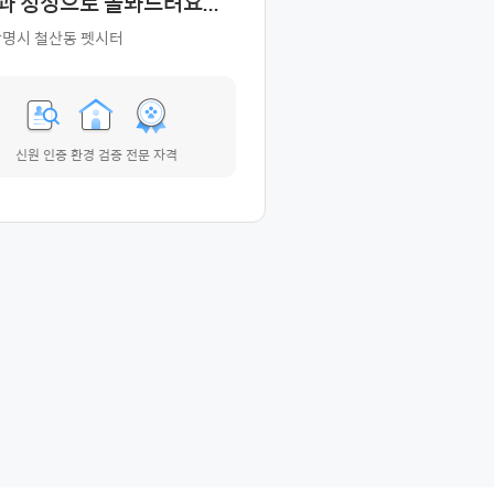
과 정성으로 돌봐드려요...
광명시 철산동 펫시터
신원 인증
환경 검증
전문 자격